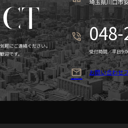
ACT
埼玉県川口市安行
048-
phone_in_talk
気軽にご連絡ください。
受付時間／平日9:00~
歓迎です。
mail
お問い合わせ