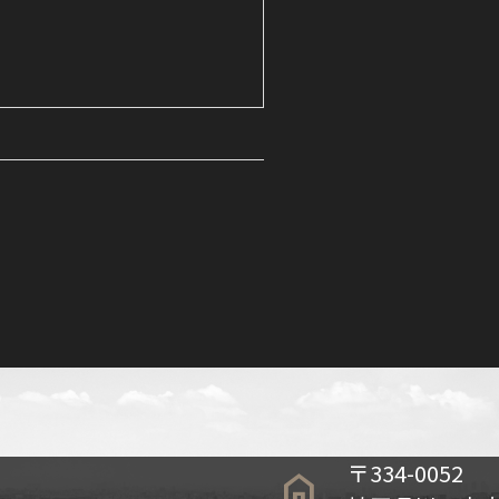
〒334-0052
home