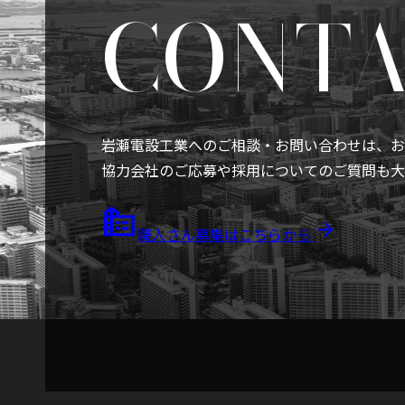
CONT
岩瀬電設工業へのご相談・お問い合わせは、お
協力会社のご応募や採用についてのご質問も大
source_environment
arrow_forward
職人さん募集はこちらから