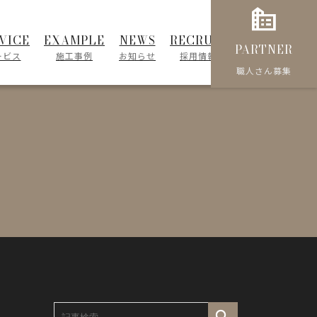
source_environment
VICE
EXAMPLE
NEWS
RECRUIT
CONTACT
PARTNER
ービス
施工事例
お知らせ
採用情報
お問い合わせ
職人さん募集